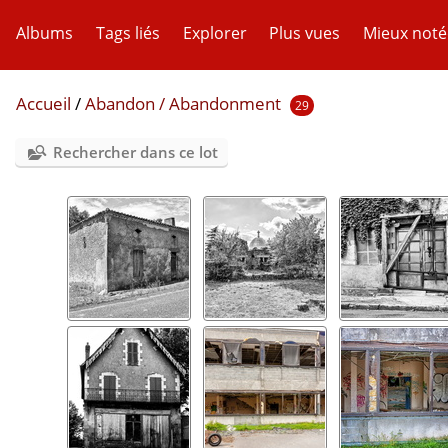
Albums
Tags liés
Explorer
Plus vues
Mieux noté
Accueil
/
Abandon / Abandonment
29
Rechercher dans ce lot