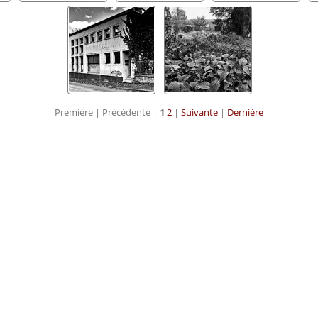
Première |
Précédente |
1
2
|
Suivante
|
Dernière