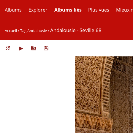
Albums
Explorer
Albums liés
Plus vues
Mieux 
Andalousie - Seville 68
Accueil
/
Tag
Andalousie
/