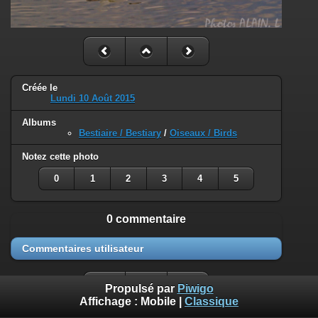
Créée le
Lundi 10 Août 2015
Albums
Bestiaire / Bestiary
/
Oiseaux / Birds
Notez cette photo
0
1
2
3
4
5
0 commentaire
Commentaires utilisateur
Propulsé par
Piwigo
Affichage :
Mobile
|
Classique