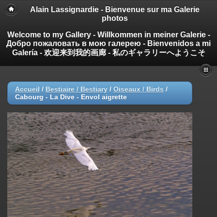
Alain Lassignardie - Bienvenue sur ma Galerie
photos
Welcome to my Gallery - Willkommen in meiner Galerie -
Добро пожаловать в мою галерею - Bienvenidos a mi
Galería - 欢迎来到我的画廊 - 私のギャラリーへようこそ
Accueil
/
Bestiaire / Bestiary
/
Oiseaux / Birds
/
Cabourg - La Dive - Envol aigrette