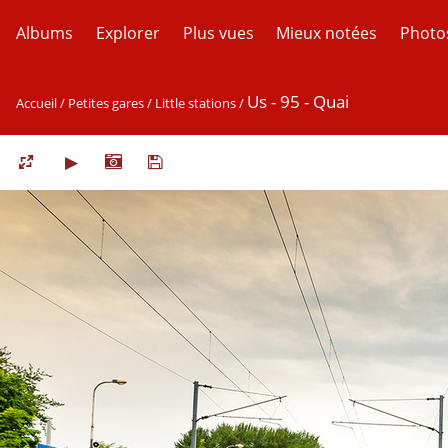
Albums
Explorer
Plus vues
Mieux notées
Photo
Us - 95 - Quai
Accueil
/
Petites gares / Little stations
/